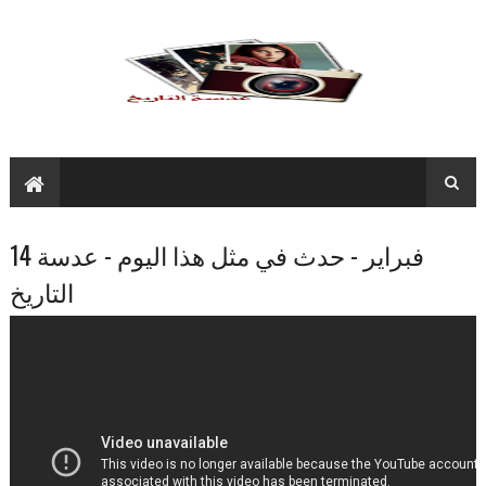
نبذة عن أشهر الصور التاريخية
14 فبراير - حدث في مثل هذا اليوم - عدسة
التاريخ